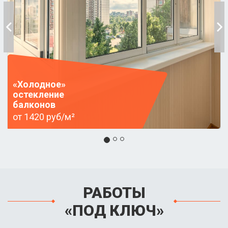
«Холодное»
остекление
балконов
от 1420 руб/м²
РАБОТЫ
«ПОД КЛЮЧ»